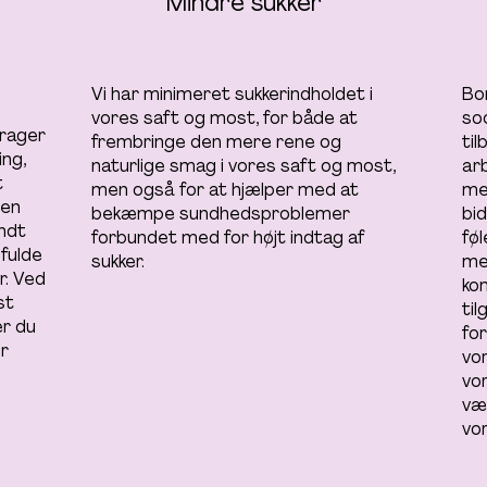
Mindre sukker
Vi har minimeret sukkerindholdet i
Bo
vores saft og most, for både at
soc
drager
frembringe den mere rene og
ti
ing,
naturlige smag i vores saft og most,
ar
t
men også for at hjælper med at
me
gen
bekæmpe sundhedsproblemer
bi
endt
forbundet med for højt indtag af
fø
 fulde
sukker.
men
r. Ved
ko
st
ti
er du
fo
or
vo
vo
væ
vo