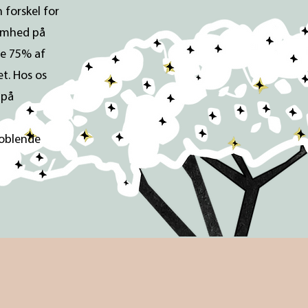
 forskel for
somhed på
le 75% af
t. Hos os
 på
boblende