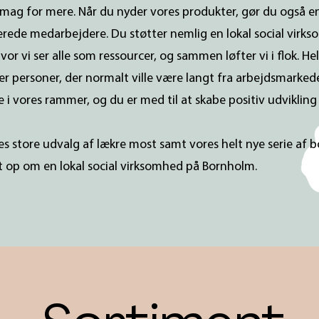
smag for mere. Når du nyder vores produkter, gør du også en
erede medarbejdere. Du støtter nemlig en lokal social virk
or vi ser alle som ressourcer, og sammen løfter vi i flok. He
er personer, der normalt ville være langt fra arbejdsmarkede
 i vores rammer, og du er med til at skabe positiv udvikling
es store udvalg af lækre most samt vores helt nye serie af 
t op om en lokal social virksomhed på Bornholm.