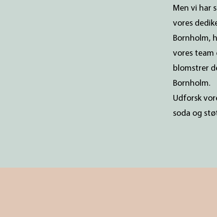
Men vi har 
vores dedik
Bornholm, hv
vores team 
blomstrer de
Bornholm.
Udforsk vor
soda og stø