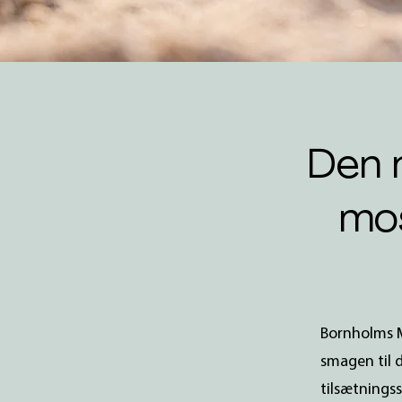
Den 
mos
Bornholms M
smagen til 
tilsætningss