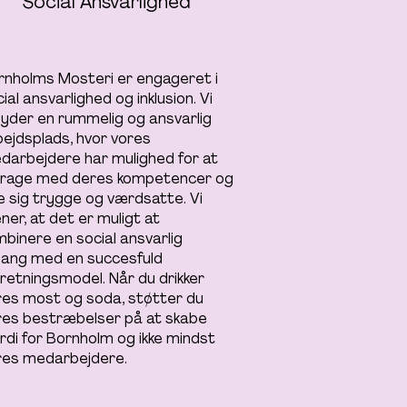
Social Ansvarlighed
rnholms Mosteri er engageret i
ial ansvarlighed og inklusion. Vi
lbyder en rummelig og ansvarlig
bejdsplads, hvor vores
darbejdere har mulighed for at
drage med deres kompetencer og
le sig trygge og værdsatte. Vi
er, at det er muligt at
mbinere en social ansvarlig
lgang med en succesfuld
rretningsmodel. Når du drikker
res most og soda, støtter du
res bestræbelser på at skabe
rdi for Bornholm og ikke mindst
res medarbejdere.