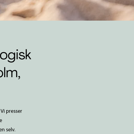
ogisk
olm,
Vi presser
e
n selv.