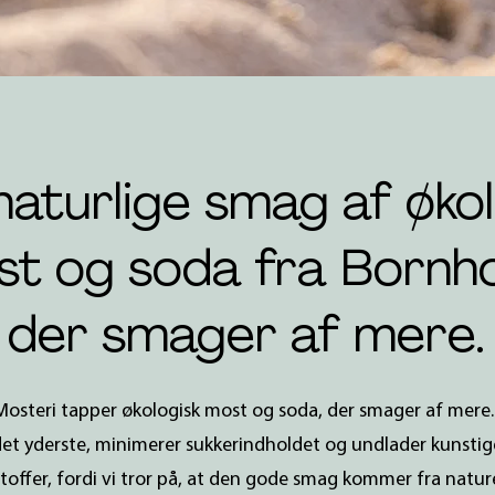
naturlige smag af økol
t og soda fra Bornh
der smager af mere.
osteri tapper økologisk most og soda, der smager af mere. 
det yderste, minimerer sukkerindholdet og undlader kunstig
toffer, fordi vi tror på, at den gode smag kommer fra nature