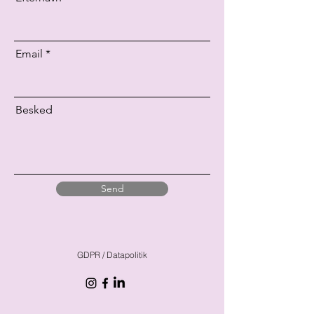
Email
Besked
Send
GDPR / Datapolitik