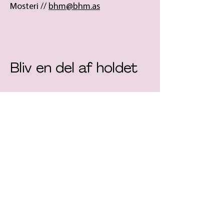
Mosteri //
bhm@bhm.as
Bliv en del af holdet
Produktions- og lagermedarbejder
A title goes here.
Click to edit and